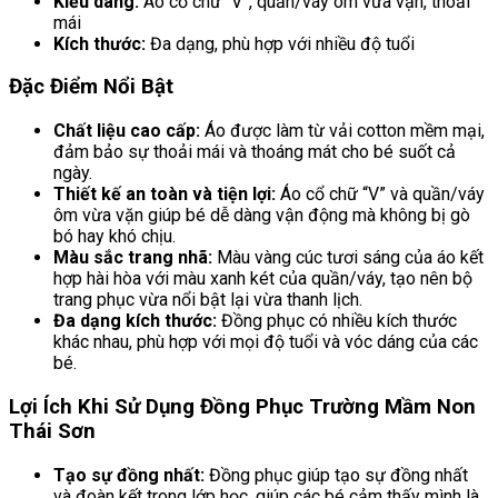
Kiểu dáng:
Áo cổ chữ “V”, quần/váy ôm vừa vặn, thoải
mái
Kích thước:
Đa dạng, phù hợp với nhiều độ tuổi
Đặc Điểm Nổi Bật
Chất liệu cao cấp:
Áo được làm từ vải cotton mềm mại,
đảm bảo sự thoải mái và thoáng mát cho bé suốt cả
ngày.
Thiết kế an toàn và tiện lợi:
Áo cổ chữ “V” và quần/váy
ôm vừa vặn giúp bé dễ dàng vận động mà không bị gò
bó hay khó chịu.
Màu sắc trang nhã:
Màu vàng cúc tươi sáng của áo kết
hợp hài hòa với màu xanh két của quần/váy, tạo nên bộ
trang phục vừa nổi bật lại vừa thanh lịch.
Đa dạng kích thước:
Đồng phục có nhiều kích thước
khác nhau, phù hợp với mọi độ tuổi và vóc dáng của các
bé.
Lợi Ích Khi Sử Dụng Đồng Phục Trường Mầm Non
Thái Sơn
Tạo sự đồng nhất:
Đồng phục giúp tạo sự đồng nhất
và đoàn kết trong lớp học, giúp các bé cảm thấy mình là