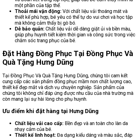
một phần của tập thể.
Thoải mái vận động:
Với chất liệu vải thoáng mát và
thiết kế phù hợp, bé yêu có thể tự do vui chơi và học tập
mà không cảm thấy bị gò bó.
Dễ bảo quản:
Chất liệu vải dễ dàng giặt ủi và bền màu,
giúp phụ huynh tiết kiệm thời gian và công sức trong việc
chăm sóc trang phục của bé.
Đặt Hàng Đồng Phục Tại Đồng Phục Và
Quà Tặng Hưng Dũng
Tại Đồng Phục Và Quà Tặng Hưng Dũng, chúng tôi cam kết
cung cấp các sản phẩm đồng phục mầm non chất lượng cao,
thiết kế đẹp mắt và dịch vụ chuyên nghiệp. Sản phẩm của
chúng tôi không chỉ đáp ứng được nhu cầu của nhà trường mà
còn mang lại sự hài lòng cho phụ huynh.
Ưu điểm khi đặt hàng tại Hưng Dũng
Chất liệu vải cao cấp:
Bền đẹp và an toàn cho làn da
nhạy cảm của bé.
Thiết kế linh hoạt:
Đa dạng kiểu dáng và màu sắc, đáp